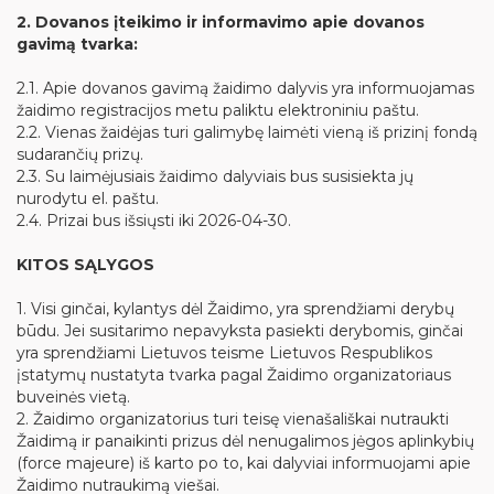
2. Dovanos įteikimo ir informavimo apie dovanos
gavimą tvarka:
2.1. Apie dovanos gavimą žaidimo dalyvis yra informuojamas
žaidimo registracijos metu paliktu elektroniniu paštu.
2.2. Vienas žaidėjas turi galimybę laimėti vieną iš prizinį fondą
sudarančių prizų.
2.3. Su laimėjusiais žaidimo dalyviais bus susisiekta jų
nurodytu el. paštu.
2.4. Prizai bus išsiųsti iki 2026-04-30.
KITOS SĄLYGOS
1. Visi ginčai, kylantys dėl Žaidimo, yra sprendžiami derybų
būdu. Jei susitarimo nepavyksta pasiekti derybomis, ginčai
yra sprendžiami Lietuvos teisme Lietuvos Respublikos
įstatymų nustatyta tvarka pagal Žaidimo organizatoriaus
buveinės vietą.
2. Žaidimo organizatorius turi teisę vienašališkai nutraukti
Žaidimą ir panaikinti prizus dėl nenugalimos jėgos aplinkybių
(force majeure) iš karto po to, kai dalyviai informuojami apie
Žaidimo nutraukimą viešai.