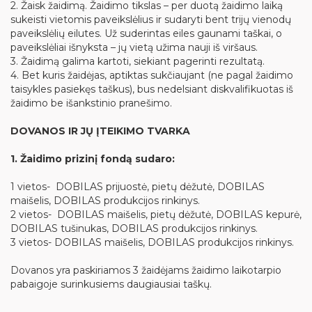
2. Žaisk žaidimą. Žaidimo tikslas – per duotą žaidimo laiką
sukeisti vietomis paveikslėlius ir sudaryti bent trijų vienodų
paveikslėlių eilutes. Už suderintas eiles gaunami taškai, o
paveikslėliai išnyksta – jų vietą užima nauji iš viršaus.
3. Žaidimą galima kartoti, siekiant pagerinti rezultatą.
4. Bet kuris žaidėjas, aptiktas sukčiaujant (ne pagal žaidimo
taisykles pasiekęs taškus), bus nedelsiant diskvalifikuotas iš
žaidimo be išankstinio pranešimo.
‍DOVANOS IR JŲ ĮTEIKIMO TVARKA
1. Žaidimo prizinį fondą sudaro:
1 vietos- DOBILAS prijuostė, pietų dėžutė, DOBILAS
maišelis, DOBILAS produkcijos rinkinys.
2 vietos- DOBILAS maišelis, pietų dėžutė, DOBILAS kepurė,
DOBILAS tušinukas, DOBILAS produkcijos rinkinys.
3 vietos- DOBILAS maišelis, DOBILAS produkcijos rinkinys.
Dovanos yra paskiriamos 3 žaidėjams žaidimo laikotarpio
pabaigoje surinkusiems daugiausiai taškų.