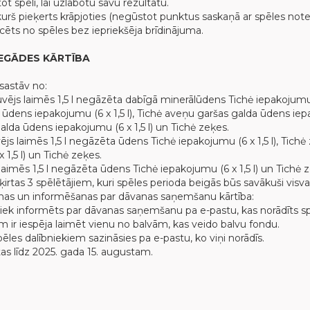
tot spēli, lai uzlabotu savu rezultātu.
 kurš pieķerts krāpjoties (negūstot punktus saskaņā ar spēles not
icēts no spēles bez iepriekšēja brīdinājuma.
EGĀDES KĀRTĪBA
sastāv no:
uvējs laimēs 1,5 l negāzēta dabīgā minerālūdens Tichė iepakojumu (6
dens iepakojumu (6 x 1,5 l), Tichė aveņu garšas galda ūdens iepak
alda ūdens iepakojumu (6 x 1,5 l) un Tichė zeķes.
vējs laimēs 1,5 l negāzēta ūdens Tichė iepakojumu (6 x 1,5 l), Tic
1,5 l) un Tichė zeķes.
s laimēs 1,5 l negāzēta ūdens Tichė iepakojumu (6 x 1,5 l) un Tichė 
ķirtas 3 spēlētājiem, kuri spēles perioda beigās būs savākuši visva
nas un informēšanas par dāvanas saņemšanu kārtība:
 tiek informēts par dāvanas saņemšanu pa e-pastu, kas norādīts spē
m ir iespēja laimēt vienu no balvām, kas veido balvu fondu.
pēles dalībniekiem sazināsies pa e-pastu, ko viņi norādīs.
ītas līdz 2025. gada 15. augustam.