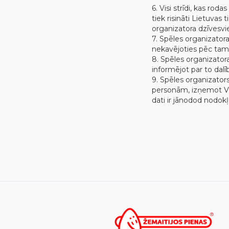
6. Visi strīdi, kas rod
tiek risināti Lietuvas
organizatora dzīvesvie
7. Spēles organizatora
nekavējoties pēc tam, 
8. Spēles organizatora
informējot par to dal
9. Spēles organizato
personām, izņemot Val
dati ir jānodod nodok