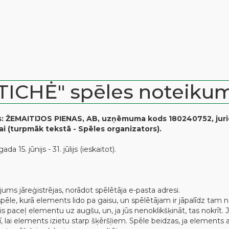
TICHĖ" spēles noteiku
s: ŽEMAITIJOS PIENAS, AB, uzņēmuma kods 180240752, juri
iai (turpmāk tekstā - Spēles organizators).
a 15. jūnijs - 31. jūlijs (ieskaitot).
, jums jāreģistrējas, norādot spēlētāja e-pasta adresi.
ir spēle, kurā elements lido pa gaisu, un spēlētājam ir jāpalīdz tam 
ķis paceļ elementu uz augšu, un, ja jūs nenoklikšķināt, tas nokrīt. 
dī, lai elements izietu starp šķēršļiem. Spēle beidzas, ja elements at