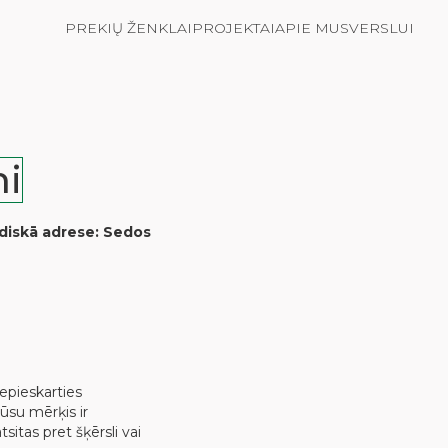
PREKIŲ ŽENKLAI
PROJEKTAI
APIE MUS
VERSLUI
mi
diskā adrese: Sedos
nepieskarties
Jūsu mērķis ir
sitas pret šķērsli vai