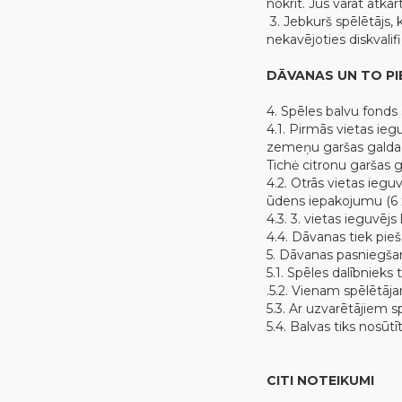
nokrīt. Jūs varat atkār
3. Jebkurš spēlētājs,
nekavējoties diskvalif
DĀVANAS UN TO PI
4. Spēles balvu fonds 
4.1. Pirmās vietas ieg
zemeņu garšas galda ū
Tichė citronu garšas g
4.2. Otrās vietas iegu
ūdens iepakojumu (6 x 
4.3. 3. vietas ieguvēj
4.4. Dāvanas tiek pieš
5. Dāvanas pasniegša
5.1. Spēles dalībnieks
.5.2. Vienam spēlētāja
5.3. Ar uzvarētājiem s
5.4. Balvas tiks nosūt
CITI NOTEIKUMI