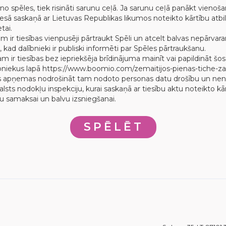
as no spēles, tiek risināti sarunu ceļā. Ja sarunu ceļā panākt vienoš
 tiesā saskaņā ar Lietuvas Republikas likumos noteikto kārtību atbi
tai.
m ir tiesības vienpusēji pārtraukt Spēli un atcelt balvas nepārvar
kad dalībnieki ir publiski informēti par Spēles pārtraukšanu.
m ir tiesības bez iepriekšēja brīdinājuma mainīt vai papildināt š
ībniekus lapā https://www.boomio.com/zemaitijos-pienas-tiche-za
rs apņemas nodrošināt tam nodoto personas datu drošību un nen
sts nodokļu inspekciju, kurai saskaņā ar tiesību aktu noteikto k
ļu samaksai un balvu izsniegšanai.
SPĒLĒT