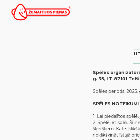
"
Spēles organizator
g. 35, LT-87101 Telš
Spēles periods: 2025. gad
SPĒLES NOTEIKUMI
1. Lai piedalītos spēlē
2. Spēlējiet spēli. Šī 
šķēršļiem. Katrs klikš
noklikšķināt īstajā brī