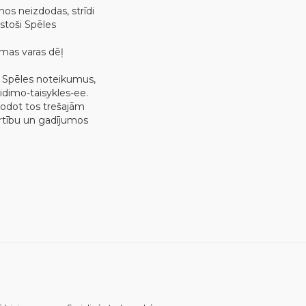
anos neizdodas, strīdi
lstoši Spēles
amas varas dēļ
os Spēles noteikumus,
idimo-taisykles-ee.
odot tos trešajām
ārtību un gadījumos