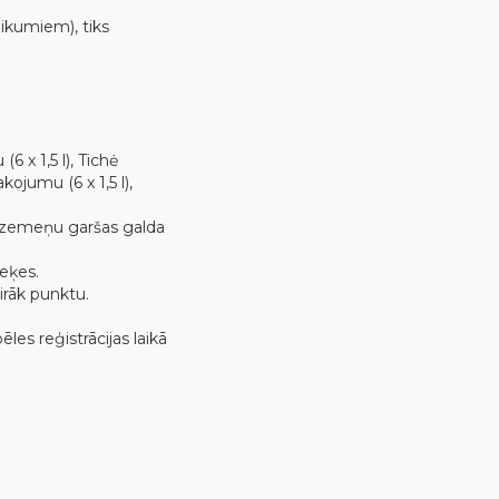
eikumiem), tiks
 x 1,5 l), Tichė
ojumu (6 x 1,5 l),
hė zemeņu garšas galda
zeķes.
irāk punktu.
les reģistrācijas laikā