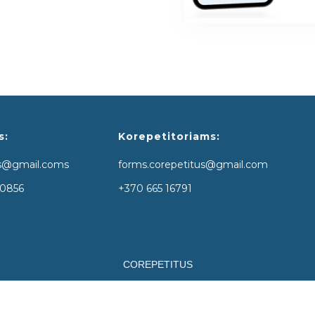
s:
Korepetitoriams:
us@gmail.coms
forms.corepetitus@gmail.com
40856
+370 665 16791
COREPETITUS