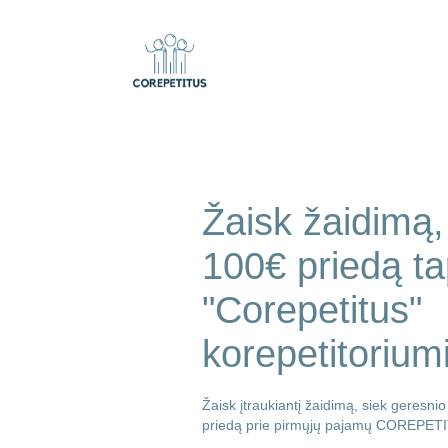
Žaisk žaidimą, 
100€ priedą t
"Corepetitus"
korepetitoriumi
Žaisk įtraukiantį žaidimą, siek geresnio
priedą prie pirmųjų pajamų COREPETI