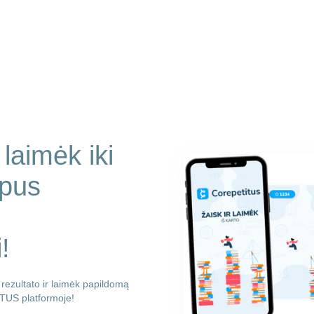
laimėk iki
apus
!
 rezultato ir laimėk papildomą
TUS platformoje!